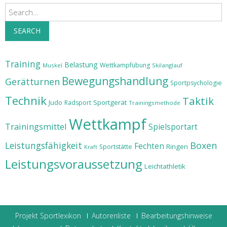
Search
SEARCH
Training
Belastung
Wettkampfübung
Muskel
Skilanglauf
Bewegungshandlung
Gerätturnen
Sportpsychologie
Technik
Taktik
Judo
Sportgerät
Radsport
Trainingsmethode
Wettkampf
Trainingsmittel
Spielsportart
Leistungsfähigkeit
Boxen
Fechten
Ringen
Sportstätte
Kraft
Leistungsvoraussetzung
Leichtathletik
Projekt Sportlexikon
Autorenliste
Bearbeitungshinweise