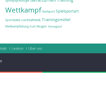
Gerätturnen
Training
Sportpsychologie
Wettkampf
Spielsportart
Radsport
Trainingsmittel
Leichtathletik
Sportstätte
Ringen
Wettkampfübung
Skilanglauf
Kraft
ntakt
Lexikon
Über uns
ay