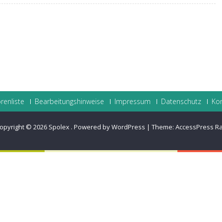
renliste
Bearbeitungshinweise
Impressum
Datenschutz
Ko
opyright © 2026
Spolex
.
Powered by WordPress
|
Theme:
AccessPress R