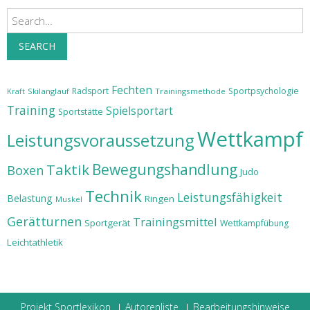
Search
SEARCH
Fechten
Radsport
Sportpsychologie
Skilanglauf
Trainingsmethode
Kraft
Training
Spielsportart
Sportstätte
Wettkampf
Leistungsvoraussetzung
Taktik
Bewegungshandlung
Boxen
Judo
Technik
Leistungsfähigkeit
Belastung
Ringen
Muskel
Gerätturnen
Trainingsmittel
Sportgerät
Wettkampfübung
Leichtathletik
Projekt Sportlexikon
Autorenliste
Bearbeitungshinweise