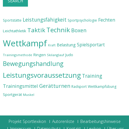
SEARCH
Leistungsfähigkeit
Fechten
Sportstätte
Sportpsychologie
Technik
Taktik
Boxen
Leichtathletik
Wettkampf
Spielsportart
Belastung
Kraft
Ringen
Judo
Trainingsmethode
Skilanglauf
Bewegungshandlung
Leistungsvoraussetzung
Training
Gerätturnen
Trainingsmittel
Radsport
Wettkampfübung
Sportgerät
Muskel
Projekt Sportlexikon
Autorenliste
Bearbeitungshinweise
Impressum
Datenschutz
Kontakt
Lexikon
Über uns