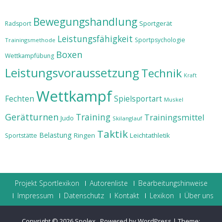
Bewegungshandlung
Sportgerät
Radsport
Leistungsfähigkeit
Sportpsychologie
Trainingsmethode
Boxen
Wettkampfübung
Leistungsvoraussetzung
Technik
Kraft
Wettkampf
Fechten
Spielsportart
Muskel
Gerätturnen
Training
Trainingsmittel
Judo
Skilanglauf
Taktik
Belastung
Ringen
Leichtathletik
Sportstätte
Projekt Sportlexikon
Autorenliste
Bearbeitungshinweise
Impressum
Datenschutz
Kontakt
Lexikon
Über uns
Copyright © 2026
Spolex
.
Powered by WordPress
|
Theme: