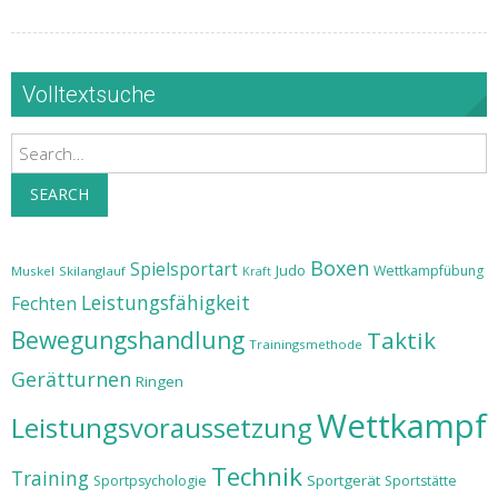
Volltextsuche
Search
SEARCH
Boxen
Spielsportart
Judo
Wettkampfübung
Muskel
Skilanglauf
Kraft
Leistungsfähigkeit
Fechten
Bewegungshandlung
Taktik
Trainingsmethode
Gerätturnen
Ringen
Wettkampf
Leistungsvoraussetzung
Technik
Training
Sportgerät
Sportpsychologie
Sportstätte