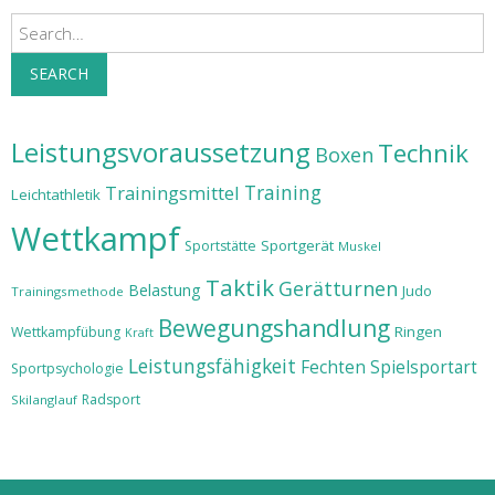
Search
SEARCH
Leistungsvoraussetzung
Technik
Boxen
Training
Trainingsmittel
Leichtathletik
Wettkampf
Sportgerät
Sportstätte
Muskel
Taktik
Gerätturnen
Belastung
Judo
Trainingsmethode
Bewegungshandlung
Ringen
Wettkampfübung
Kraft
Leistungsfähigkeit
Fechten
Spielsportart
Sportpsychologie
Radsport
Skilanglauf