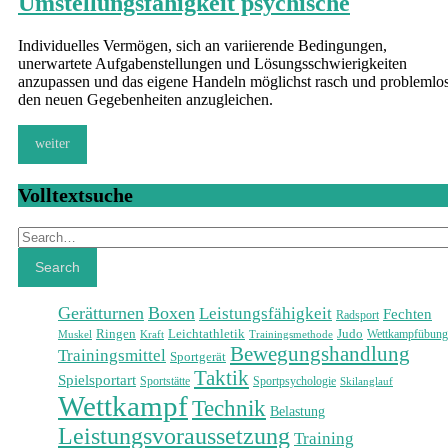
Umstellungsfähigkeit psychische
Individuelles Vermögen, sich an variierende Bedingungen,
unerwartete Aufgabenstellungen und Lösungsschwierigkeiten
anzupassen und das eigene Handeln möglichst rasch und problemlo
den neuen Gegebenheiten anzugleichen.
weiter
Volltextsuche
Search
Search
Gerätturnen
Boxen
Leistungsfähigkeit
Fechten
Radsport
Ringen
Leichtathletik
Judo
Wettkampfübung
Muskel
Trainingsmethode
Kraft
Bewegungshandlung
Trainingsmittel
Sportgerät
Taktik
Spielsportart
Sportstätte
Sportpsychologie
Skilanglauf
Wettkampf
Technik
Belastung
Leistungsvoraussetzung
Training