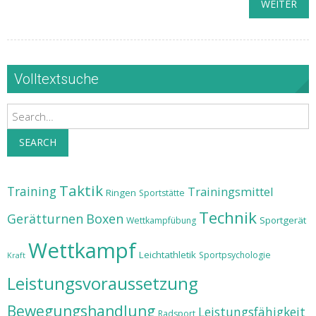
WEITER
Volltextsuche
Search
SEARCH
Taktik
Training
Trainingsmittel
Ringen
Sportstätte
Technik
Gerätturnen
Boxen
Sportgerät
Wettkampfübung
Wettkampf
Leichtathletik
Sportpsychologie
Kraft
Leistungsvoraussetzung
Bewegungshandlung
Leistungsfähigkeit
Radsport