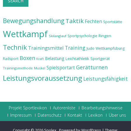
SEARCH
Bewegungshandlung
Taktik
Fechten
Sportstätte
Wettkampf
Ringen
Sportpsychologie
Skilanglauf
Technik
Training
Trainingsmittel
Judo
Wettkampfübung
Boxen
Belastung
Leichtathletik
Sportgerät
Radsport
Kraft
Gerätturnen
Spielsportart
Trainingsmethode
Muskel
Leistungsvoraussetzung
Leistungsfähigkeit
Projekt Sportlexikon
Autorenliste
Bearbeitungshinweise
Impressum
Datenschutz
Kontakt
Lexikon
Über uns
Copyright © 2026
Spolex
.
Powered by WordPress
|
Theme: