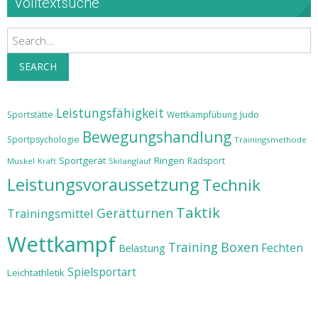
Volltextsuche
Search
SEARCH
Leistungsfähigkeit
Judo
Sportstätte
Wettkampfübung
Bewegungshandlung
Sportpsychologie
Trainingsmethode
Sportgerät
Ringen
Radsport
Muskel
Skilanglauf
Kraft
Leistungsvoraussetzung
Technik
Taktik
Gerätturnen
Trainingsmittel
Wettkampf
Training
Boxen
Fechten
Belastung
Spielsportart
Leichtathletik