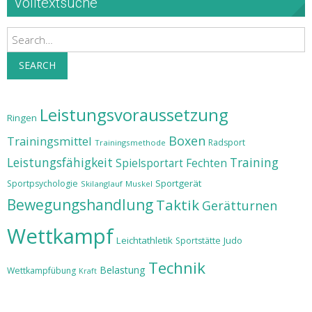
Volltextsuche
Search
SEARCH
Leistungsvoraussetzung
Ringen
Boxen
Trainingsmittel
Radsport
Trainingsmethode
Leistungsfähigkeit
Training
Spielsportart
Fechten
Sportgerät
Sportpsychologie
Skilanglauf
Muskel
Bewegungshandlung
Taktik
Gerätturnen
Wettkampf
Leichtathletik
Judo
Sportstätte
Technik
Belastung
Wettkampfübung
Kraft