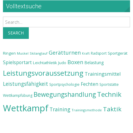
Volltextsuche
Search
SEARCH
Gerätturnen
Ringen
Sportgerät
Radsport
Muskel
Skilanglauf
Kraft
Boxen
Spielsportart
Belastung
Leichtathletik
Judo
Leistungsvoraussetzung
Trainingsmittel
Leistungsfähigkeit
Fechten
Sportpsychologie
Sportstätte
Technik
Bewegungshandlung
Wettkampfübung
Wettkampf
Taktik
Training
Trainingsmethode