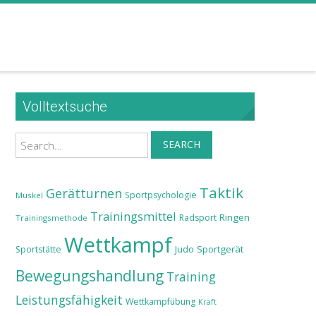
Volltextsuche
Search
SEARCH
Taktik
Gerätturnen
Sportpsychologie
Muskel
Trainingsmittel
Ringen
Radsport
Trainingsmethode
Wettkampf
Judo
Sportgerät
Sportstätte
Bewegungshandlung
Training
Leistungsfähigkeit
Wettkampfübung
Kraft