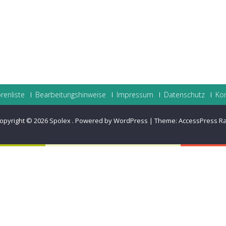
renliste
Bearbeitungshinweise
Impressum
Datenschutz
Ko
opyright © 2026
Spolex
.
Powered by WordPress
|
Theme:
AccessPress R