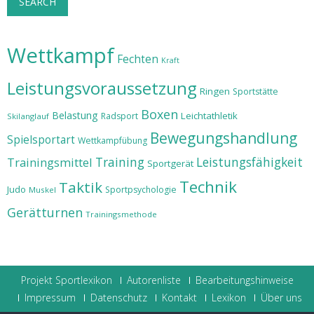
SEARCH
Wettkampf
Fechten
Kraft
Leistungsvoraussetzung
Ringen
Sportstätte
Boxen
Belastung
Leichtathletik
Radsport
Skilanglauf
Bewegungshandlung
Spielsportart
Wettkampfübung
Training
Leistungsfähigkeit
Trainingsmittel
Sportgerät
Technik
Taktik
Judo
Sportpsychologie
Muskel
Gerätturnen
Trainingsmethode
Projekt Sportlexikon
Autorenliste
Bearbeitungshinweise
Impressum
Datenschutz
Kontakt
Lexikon
Über uns