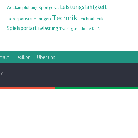
Leistungsfähigkeit
Sportgerät
Wettkampfübung
Technik
Judo
Ringen
Leichtathletik
Sportstätte
Spielsportart
Belastung
Trainingsmethode
Kraft
ntakt
Lexikon
Über uns
ay