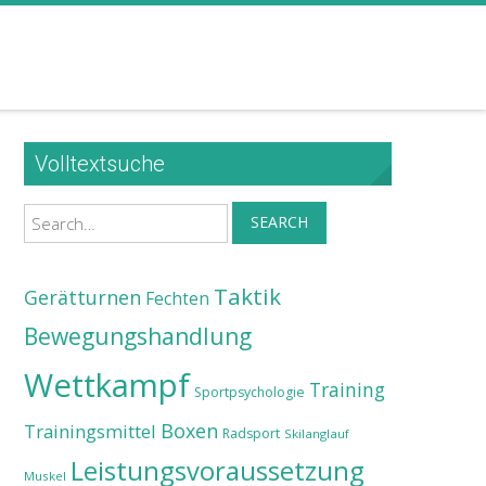
Volltextsuche
Search
SEARCH
Taktik
Gerätturnen
Fechten
Bewegungshandlung
Wettkampf
Training
Sportpsychologie
Boxen
Trainingsmittel
Radsport
Skilanglauf
Leistungsvoraussetzung
Muskel