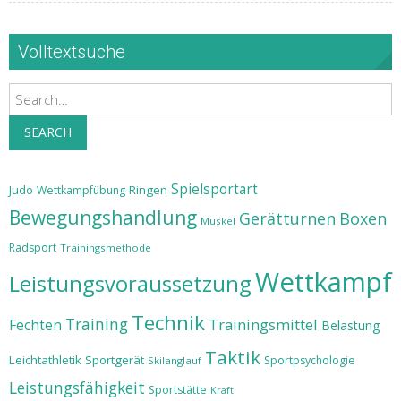
Volltextsuche
Search
SEARCH
Spielsportart
Judo
Ringen
Wettkampfübung
Bewegungshandlung
Gerätturnen
Boxen
Muskel
Radsport
Trainingsmethode
Wettkampf
Leistungsvoraussetzung
Technik
Training
Trainingsmittel
Fechten
Belastung
Taktik
Leichtathletik
Sportgerät
Sportpsychologie
Skilanglauf
Leistungsfähigkeit
Sportstätte
Kraft