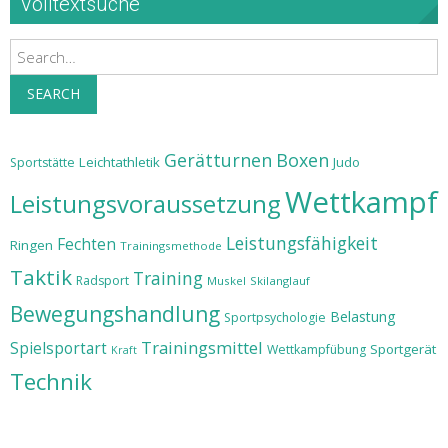
Volltextsuche
Search
SEARCH
Gerätturnen
Boxen
Leichtathletik
Judo
Sportstätte
Wettkampf
Leistungsvoraussetzung
Leistungsfähigkeit
Fechten
Ringen
Trainingsmethode
Taktik
Training
Radsport
Muskel
Skilanglauf
Bewegungshandlung
Belastung
Sportpsychologie
Trainingsmittel
Spielsportart
Sportgerät
Wettkampfübung
Kraft
Technik