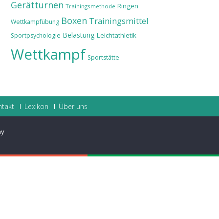
Gerätturnen
Ringen
Trainingsmethode
Boxen
Trainingsmittel
Wettkampfübung
Belastung
Leichtathletik
Sportpsychologie
Wettkampf
Sportstätte
ntakt
Lexikon
Über uns
ay