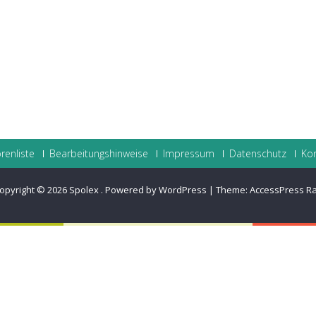
renliste
Bearbeitungshinweise
Impressum
Datenschutz
Ko
opyright © 2026
Spolex
.
Powered by WordPress
|
Theme:
AccessPress R