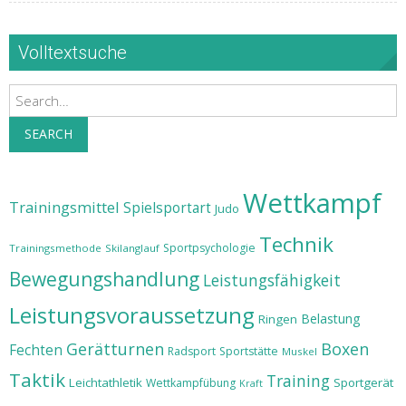
Volltextsuche
Search
SEARCH
Wettkampf
Trainingsmittel
Spielsportart
Judo
Technik
Sportpsychologie
Trainingsmethode
Skilanglauf
Bewegungshandlung
Leistungsfähigkeit
Leistungsvoraussetzung
Belastung
Ringen
Gerätturnen
Boxen
Fechten
Radsport
Sportstätte
Muskel
Taktik
Training
Leichtathletik
Sportgerät
Wettkampfübung
Kraft