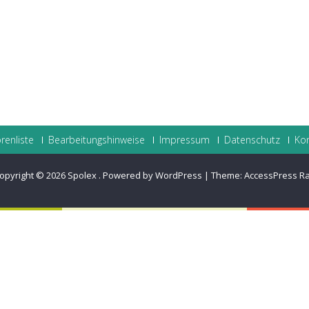
renliste
Bearbeitungshinweise
Impressum
Datenschutz
Ko
opyright © 2026
Spolex
.
Powered by WordPress
|
Theme:
AccessPress R