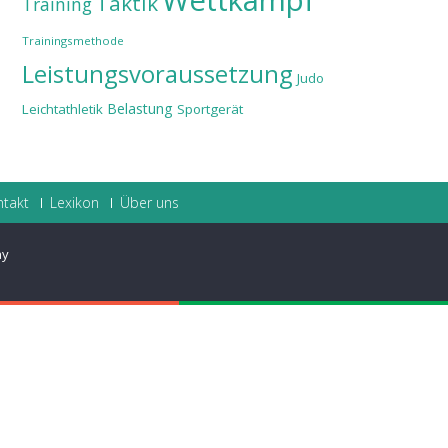
Wettkampf
Taktik
Training
Trainingsmethode
Leistungsvoraussetzung
Judo
Belastung
Leichtathletik
Sportgerät
ntakt
Lexikon
Über uns
ay