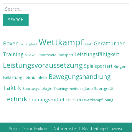
Search
SEARCH
Wettkampf
Boxen
Gerätturnen
Skilanglauf
Kraft
Training
Leistungsfähigkeit
Sportstätte
Radsport
Muskel
Leistungsvoraussetzung
Spielsportart
Ringen
Bewegungshandlung
Belastung
Leichtathletik
Taktik
Judo
Sportgerät
Sportpsychologie
Trainingsmethode
Technik
Trainingsmittel
Fechten
Wettkampfübung
Projekt Sportlexikon
Autorenliste
Bearbeitungshinweise