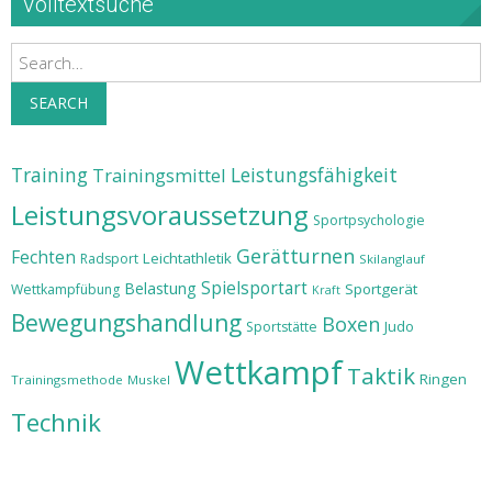
Volltextsuche
Search
SEARCH
Training
Leistungsfähigkeit
Trainingsmittel
Leistungsvoraussetzung
Sportpsychologie
Gerätturnen
Fechten
Leichtathletik
Radsport
Skilanglauf
Spielsportart
Belastung
Sportgerät
Wettkampfübung
Kraft
Bewegungshandlung
Boxen
Judo
Sportstätte
Wettkampf
Taktik
Ringen
Trainingsmethode
Muskel
Technik