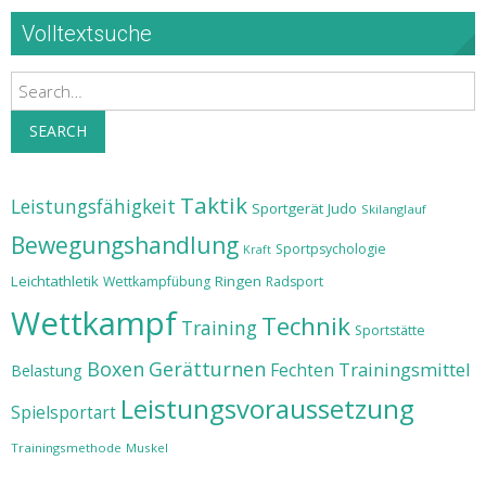
Volltextsuche
Search
SEARCH
Taktik
Leistungsfähigkeit
Sportgerät
Judo
Skilanglauf
Bewegungshandlung
Sportpsychologie
Kraft
Leichtathletik
Ringen
Wettkampfübung
Radsport
Wettkampf
Technik
Training
Sportstätte
Boxen
Gerätturnen
Trainingsmittel
Fechten
Belastung
Leistungsvoraussetzung
Spielsportart
Trainingsmethode
Muskel