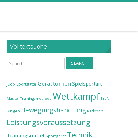
Volltextsuche
Search
SEARCH
Gerätturnen
Spielsportart
Judo
Sportstätte
Wettkampf
Muskel
Trainingsmethode
Kraft
Bewegungshandlung
Ringen
Radsport
Leistungsvoraussetzung
Technik
Trainingsmittel
Sportgerät