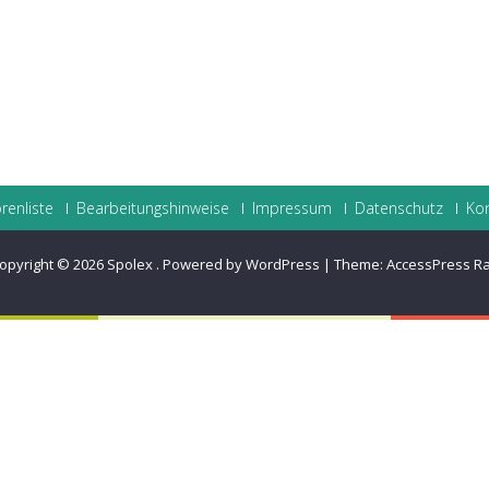
renliste
Bearbeitungshinweise
Impressum
Datenschutz
Ko
opyright © 2026
Spolex
.
Powered by WordPress
|
Theme:
AccessPress R