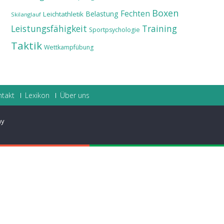
Boxen
Fechten
Belastung
Leichtathletik
Skilanglauf
Leistungsfähigkeit
Training
Sportpsychologie
Taktik
Wettkampfübung
ntakt
Lexikon
Über uns
ay