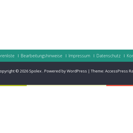
renliste
Bearbeitungshinweise
Impressum
Datenschutz
Ko
opyright © 2026
Spolex
.
Powered by WordPress
|
Theme:
AccessPress R