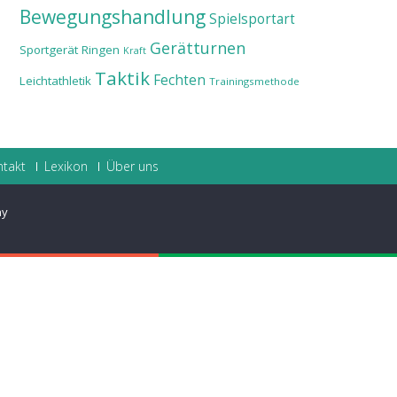
Bewegungshandlung
Spielsportart
Gerätturnen
Sportgerät
Ringen
Kraft
Taktik
Fechten
Leichtathletik
Trainingsmethode
ntakt
Lexikon
Über uns
ay