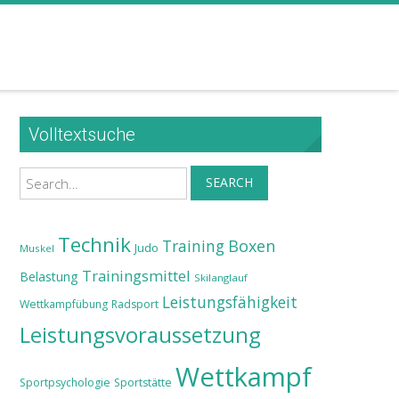
Volltextsuche
Search
SEARCH
Technik
Training
Boxen
Judo
Muskel
Trainingsmittel
Belastung
Skilanglauf
Leistungsfähigkeit
Wettkampfübung
Radsport
Leistungsvoraussetzung
Wettkampf
Sportpsychologie
Sportstätte