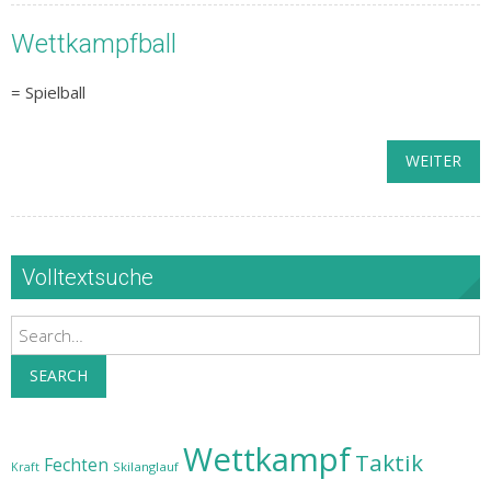
Wettkampfball
= Spielball
WEITER
Volltextsuche
Search
SEARCH
Wettkampf
Taktik
Fechten
Skilanglauf
Kraft