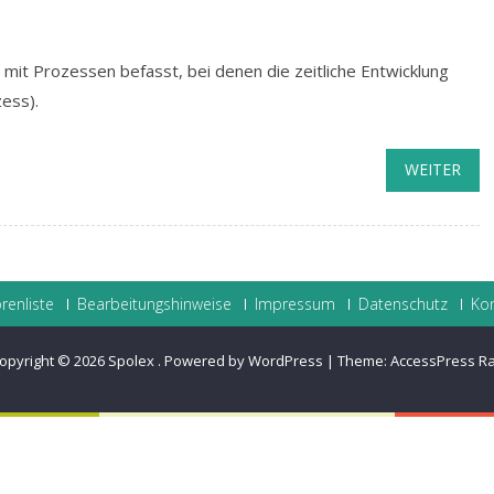
 mit Prozessen befasst, bei denen die zeitliche Entwicklung
zess).
WEITER
renliste
Bearbeitungshinweise
Impressum
Datenschutz
Ko
opyright © 2026
Spolex
.
Powered by WordPress
|
Theme:
AccessPress R