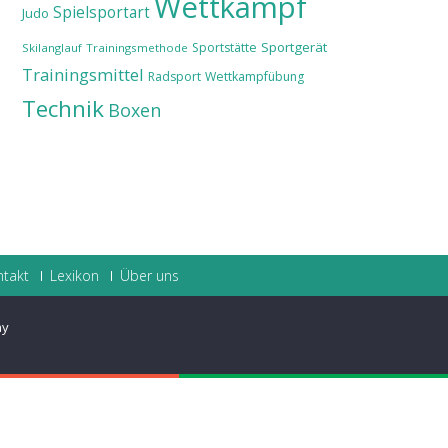
Wettkampf
Spielsportart
Judo
Sportgerät
Sportstätte
Skilanglauf
Trainingsmethode
Trainingsmittel
Radsport
Wettkampfübung
Technik
Boxen
ntakt
Lexikon
Über uns
ay