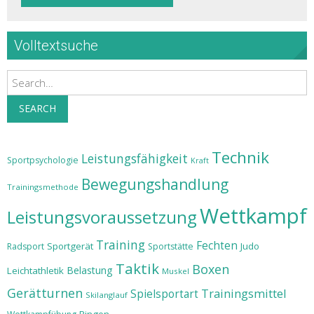
Volltextsuche
Search
SEARCH
Technik
Leistungsfähigkeit
Sportpsychologie
Kraft
Bewegungshandlung
Trainingsmethode
Wettkampf
Leistungsvoraussetzung
Training
Fechten
Sportgerät
Judo
Radsport
Sportstätte
Taktik
Boxen
Belastung
Leichtathletik
Muskel
Gerätturnen
Trainingsmittel
Spielsportart
Skilanglauf