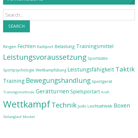
Search
SEARCH
Trainingsmittel
Fechten
Belastung
Ringen
Radsport
Leistungsvoraussetzung
Sportstätte
Taktik
Leistungsfähigkeit
Sportpsychologie
Wettkampfübung
Bewegungshandlung
Training
Sportgerät
Gerätturnen
Spielsportart
Trainingsmethode
Kraft
Wettkampf
Technik
Boxen
Judo
Leichtathletik
Skilanglauf
Muskel