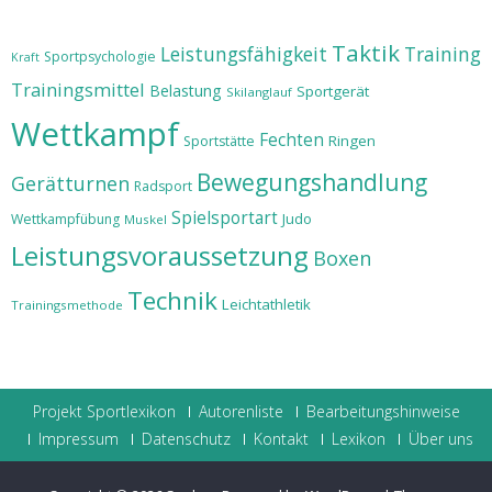
Taktik
Leistungsfähigkeit
Training
Sportpsychologie
Kraft
Trainingsmittel
Belastung
Sportgerät
Skilanglauf
Wettkampf
Fechten
Ringen
Sportstätte
Bewegungshandlung
Gerätturnen
Radsport
Spielsportart
Judo
Wettkampfübung
Muskel
Leistungsvoraussetzung
Boxen
Technik
Leichtathletik
Trainingsmethode
Projekt Sportlexikon
Autorenliste
Bearbeitungshinweise
Impressum
Datenschutz
Kontakt
Lexikon
Über uns