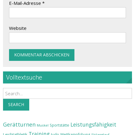
E-Mail-Adresse
*
Website
Volltextsuche
Search
SEARCH
Gerätturnen
Leistungsfähigkeit
Sportstätte
Muskel
Training
Leichtathletik
Judo
Wettkampfübung
Skilanglauf