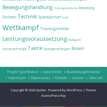
Bewegungshandlung
Belastung
Trainingsmethode
Technik
Fechten
Spielsportart
Kraft
Wettkampf
Trainingsmittel
Leistungsvoraussetzung
Radsport
Taktik
Boxen
Sportgerät
Ringen
Sportpsychologie
Projekt Sportlexikon
Autorenliste
Bearbeitungshinweise
Impressum
Datenschutz
Kontakt
Lexikon
Über uns
Copyright © 2026
Spolex
.
Powered by WordPress
|
Theme:
AccessPress Ray