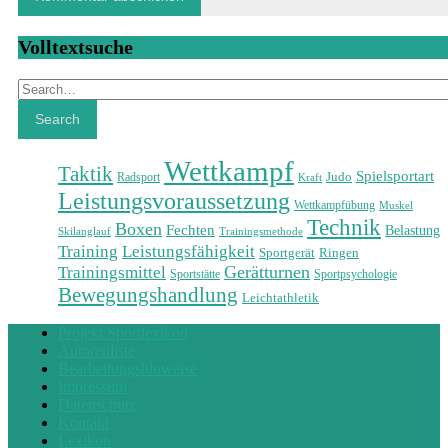
Volltextsuche
Search
Search
Wettkampf
Taktik
Spielsportart
Judo
Radsport
Kraft
Leistungsvoraussetzung
Wettkampfübung
Muskel
Technik
Boxen
Fechten
Belastung
Skilanglauf
Trainingsmethode
Training
Leistungsfähigkeit
Sportgerät
Ringen
Gerätturnen
Trainingsmittel
Sportstätte
Sportpsychologie
Bewegungshandlung
Leichtathletik
Projekt Sportlexikon
Autorenliste
Bearbeitungshinweise
Impressum
Datenschutz
Kontakt
Lexikon