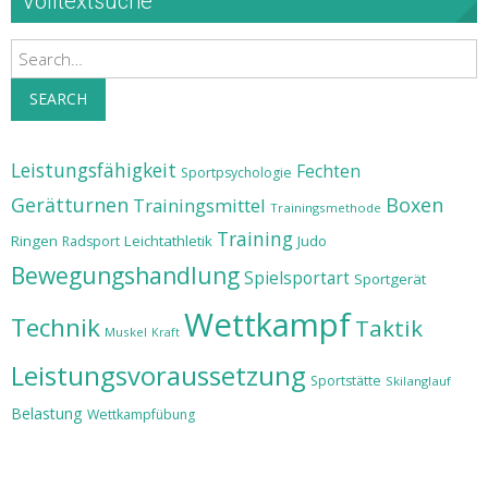
Volltextsuche
Search
SEARCH
Leistungsfähigkeit
Fechten
Sportpsychologie
Gerätturnen
Boxen
Trainingsmittel
Trainingsmethode
Training
Ringen
Leichtathletik
Judo
Radsport
Bewegungshandlung
Spielsportart
Sportgerät
Wettkampf
Technik
Taktik
Muskel
Kraft
Leistungsvoraussetzung
Sportstätte
Skilanglauf
Belastung
Wettkampfübung