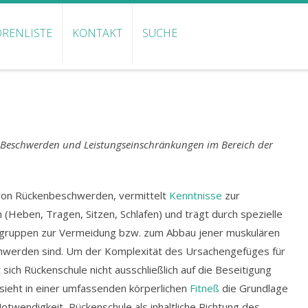
RENLISTE
KONTAKT
SUCHE
n Beschwerden und Leistungseinschränkungen im Bereich der
 von Rückenbeschwerden, vermittelt
Kenntnisse
zur
 (Heben, Tragen, Sitzen, Schlafen) und trägt durch spezielle
lgruppen zur Vermeidung bzw. zum Abbau jener muskulären
hwerden sind. Um der Komplexität des Ursachengefüges für
ch Rückenschule nicht ausschließlich auf die Beseitigung
sieht in einer umfassenden körperlichen
Fitneß
die Grundlage
otwendigkeit, Rückenschule als inhaltliche Richtung des