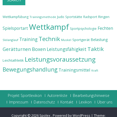
Judo
Ringen
Wettkampfübung
Sportstätte
Radsport
Trainingsmethode
Wettkampf
Spielsportart
Fechten
Sportpsychologie
Technik
Training
Belastung
Sportgerät
Skilanglauf
Muskel
Taktik
Gerätturnen
Boxen
Leistungsfähigkeit
Leistungsvoraussetzung
Leichtathletik
Bewegungshandlung
Trainingsmittel
Kraft
Projekt Sportlexikon
Autorenliste
Bearbeitungshinweise
Impressum
Datenschutz
Kontakt
Lexikon
Über uns
Copyright © 2026
Spolex
.
Powered by WordPress
|
Theme: