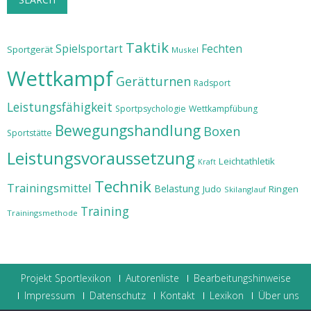
Taktik
Spielsportart
Fechten
Sportgerät
Muskel
Wettkampf
Gerätturnen
Radsport
Leistungsfähigkeit
Sportpsychologie
Wettkampfübung
Bewegungshandlung
Boxen
Sportstätte
Leistungsvoraussetzung
Leichtathletik
Kraft
Technik
Trainingsmittel
Belastung
Judo
Ringen
Skilanglauf
Training
Trainingsmethode
Projekt Sportlexikon
Autorenliste
Bearbeitungshinweise
Impressum
Datenschutz
Kontakt
Lexikon
Über uns