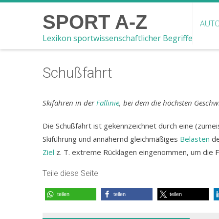
SPORT A-Z
AUTO
Lexikon sportwissenschaftlicher Begriffe
Schußfahrt
Skifahren in der
Fallinie
, bei dem die höchsten Geschw
Die Schußfahrt ist gekennzeichnet durch eine (zum
Skiführung und annähernd gleichmäßiges
Belasten
d
Ziel
z. T. extreme Rücklagen eingenommen, um die F
Teile diese Seite
teilen
teilen
teilen