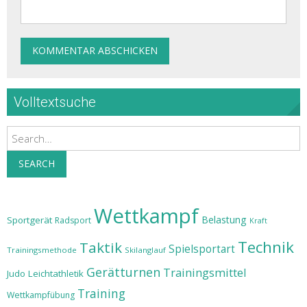
Volltextsuche
Search
SEARCH
Wettkampf
Belastung
Sportgerät
Radsport
Kraft
Technik
Taktik
Spielsportart
Trainingsmethode
Skilanglauf
Gerätturnen
Trainingsmittel
Judo
Leichtathletik
Training
Wettkampfübung