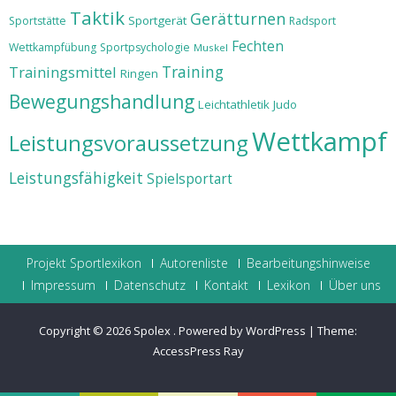
Taktik
Gerätturnen
Sportgerät
Sportstätte
Radsport
Fechten
Wettkampfübung
Sportpsychologie
Muskel
Training
Trainingsmittel
Ringen
Bewegungshandlung
Leichtathletik
Judo
Wettkampf
Leistungsvoraussetzung
Leistungsfähigkeit
Spielsportart
Projekt Sportlexikon
Autorenliste
Bearbeitungshinweise
Impressum
Datenschutz
Kontakt
Lexikon
Über uns
Copyright © 2026
Spolex
.
Powered by WordPress
|
Theme:
AccessPress Ray