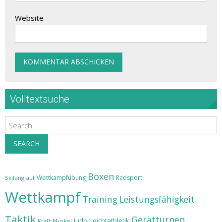
Website
Volltextsuche
Search
SEARCH
Boxen
Wettkampfübung
Radsport
Skilanglauf
Wettkampf
Training
Leistungsfähigkeit
Taktik
Gerätturnen
Judo
Leichtathletik
Muskel
Kraft