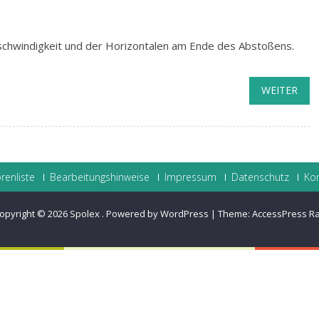
schwindigkeit und der Horizontalen am Ende des Abstoßens.
WEITER
renliste
Bearbeitungshinweise
Impressum
Datenschutz
Ko
opyright © 2026
Spolex
.
Powered by WordPress
|
Theme:
AccessPress R