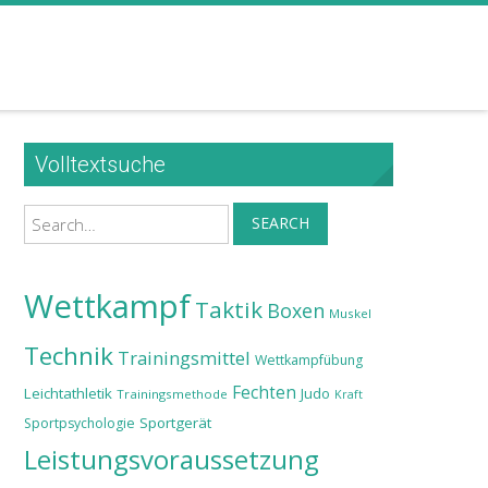
Volltextsuche
Search
SEARCH
Wettkampf
Taktik
Boxen
Muskel
Technik
Trainingsmittel
Wettkampfübung
Fechten
Leichtathletik
Judo
Trainingsmethode
Kraft
Sportgerät
Sportpsychologie
Leistungsvoraussetzung