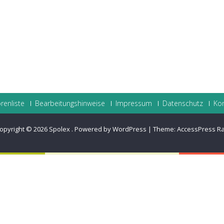
renliste
Bearbeitungshinweise
Impressum
Datenschutz
Ko
opyright © 2026
Spolex
.
Powered by WordPress
|
Theme:
AccessPress R