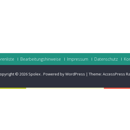
renliste
Bearbeitungshinweise
Impressum
Datenschutz
Ko
opyright © 2026
Spolex
.
Powered by WordPress
|
Theme:
AccessPress R