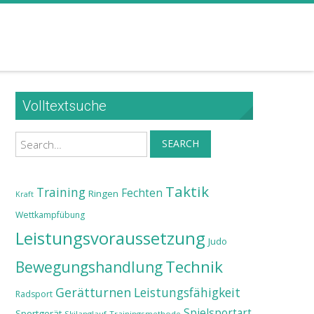
Volltextsuche
Search
SEARCH
Taktik
Training
Fechten
Ringen
Kraft
Wettkampfübung
Leistungsvoraussetzung
Judo
Technik
Bewegungshandlung
Gerätturnen
Leistungsfähigkeit
Radsport
Spielsportart
Sportgerät
Skilanglauf
Trainingsmethode