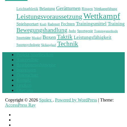
Gerätturnen
Belastung
Leichtathletik
Ringen
Wettkampfübung
Wettkampf
Leistungsvoraussetzung
Training
Trainingsmittel
Spielsportart
Fechten
Radsport
Kraft
Bewegungshandlung
Judo
Sportgerät
Trainingsmethode
Taktik
Boxen
Leistungsfähigkeit
Sportstätte
Muskel
Technik
Sportpsychologie
Skilanglauf
Projekt Sportlexikon
Autorenliste
Bearbeitungshinweise
Impressum
Datenschutz
Kontakt
Lexikon
Über uns
Copyright © 2026
Spolex
.
Powered by WordPress
|
Theme:
AccessPress Ray