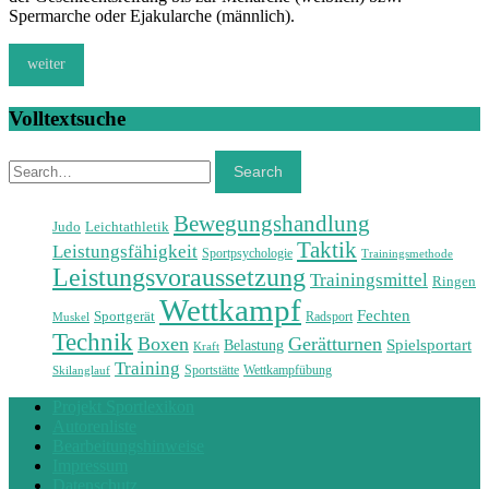
Spermarche oder Ejakularche (männlich).
weiter
Volltextsuche
Search
Search
Bewegungshandlung
Judo
Leichtathletik
Taktik
Leistungsfähigkeit
Sportpsychologie
Trainingsmethode
Leistungsvoraussetzung
Trainingsmittel
Ringen
Wettkampf
Fechten
Sportgerät
Radsport
Muskel
Technik
Boxen
Gerätturnen
Spielsportart
Belastung
Kraft
Training
Sportstätte
Wettkampfübung
Skilanglauf
Projekt Sportlexikon
Autorenliste
Bearbeitungshinweise
Impressum
Datenschutz