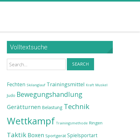
Volltextsuche
Search
SEARCH
Trainingsmittel
Fechten
Skilanglauf
Muskel
Kraft
Bewegungshandlung
Judo
Technik
Gerätturnen
Belastung
Wettkampf
Ringen
Trainingsmethode
Taktik
Boxen
Spielsportart
Sportgerät