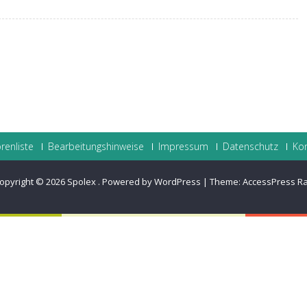
renliste
Bearbeitungshinweise
Impressum
Datenschutz
Ko
opyright © 2026
Spolex
.
Powered by WordPress
|
Theme:
AccessPress R