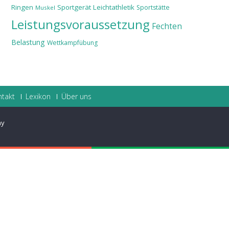
Ringen
Sportgerät
Leichtathletik
Sportstätte
Muskel
Leistungsvoraussetzung
Fechten
Belastung
Wettkampfübung
ntakt
Lexikon
Über uns
ay