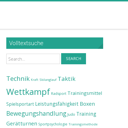
Volltextsuche
Search
SEARCH
Technik
Taktik
Skilanglauf
Kraft
Wettkampf
Trainingsmittel
Radsport
Leistungsfähigkeit
Boxen
Spielsportart
Bewegungshandlung
Training
Judo
Gerätturnen
Sportpsychologie
Trainingsmethode