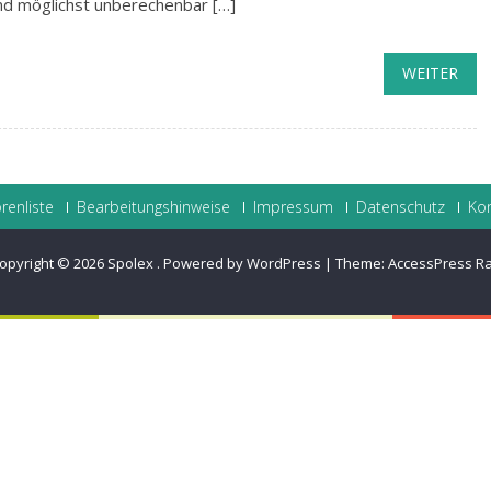
und möglichst unberechenbar […]
WEITER
renliste
Bearbeitungshinweise
Impressum
Datenschutz
Ko
opyright © 2026
Spolex
.
Powered by WordPress
|
Theme:
AccessPress R