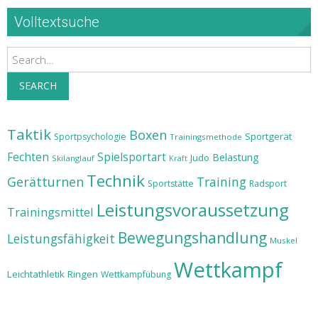
Volltextsuche
Search
SEARCH
Taktik
Boxen
Sportgerät
Sportpsychologie
Trainingsmethode
Fechten
Spielsportart
Belastung
Judo
Skilanglauf
Kraft
Technik
Gerätturnen
Training
Sportstätte
Radsport
Leistungsvoraussetzung
Trainingsmittel
Bewegungshandlung
Leistungsfähigkeit
Muskel
Wettkampf
Leichtathletik
Ringen
Wettkampfübung