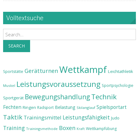
Volltextsuche
Search
SEARCH
Wettkampf
Gerätturnen
Leichtathletik
Sportstätte
Leistungsvoraussetzung
Sportpsychologie
Muskel
Technik
Bewegungshandlung
Sportgerät
Fechten
Spielsportart
Belastung
Ringen
Radsport
Skilanglauf
Taktik
Leistungsfähigkeit
Trainingsmittel
Judo
Training
Boxen
Wettkampfübung
Trainingsmethode
Kraft